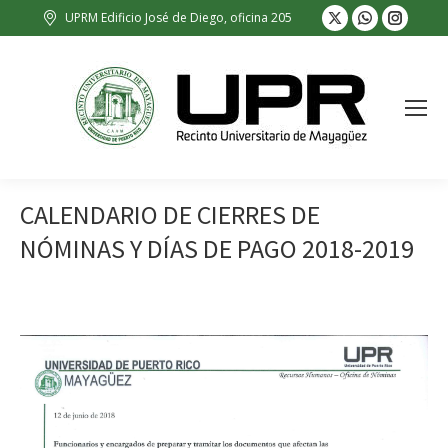
X
Whatsapp
Insta
UPRM Edificio José de Diego, oficina 205
page
page
page
opens
opens
opens
in
in
in
new
new
new
window
window
wind
CALENDARIO DE CIERRES DE
NÓMINAS Y DÍAS DE PAGO 2018-2019