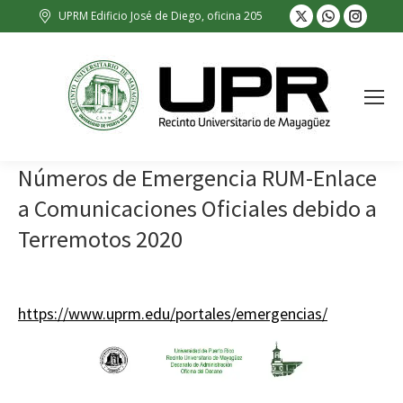
X
Whatsapp
Insta
UPRM Edificio José de Diego, oficina 205
page
page
page
opens
opens
opens
in
in
in
new
new
new
window
window
wind
Números de Emergencia RUM-Enlace
a Comunicaciones Oficiales debido a
Terremotos 2020
https://www.uprm.edu/portales/emergencias/