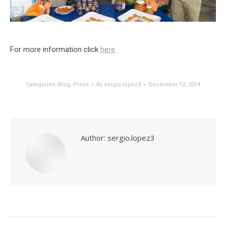
For more information click
here
Categories:
Blog
,
Press
By
sergio.lopez3
December 12, 2014
Author:
sergio.lopez3
Post