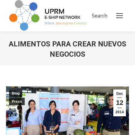
Search
Search:
ALIMENTOS PARA CREAR NUEVOS
NEGOCIOS
You are here:
Blog
Dec
12
Press
2014