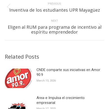
navigation
PREVIOUS
Previous
Inventiva de los estudiantes UPR Mayagüez
post:
NEXT
Eligen al RUM para programa de incentivo al
Next
espíritu emprendedor
post:
Related Posts
CNDE comparte sus iniciativas en Amor
90.9
March 13, 2026
Area-e Impulsa el crecimiento
empresarial
March 17, 2025