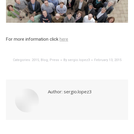
For more information click
here
Categories:
2015
,
Blog
,
Press
By
sergio.lopez3
February 13, 2015
Author:
sergio.lopez3