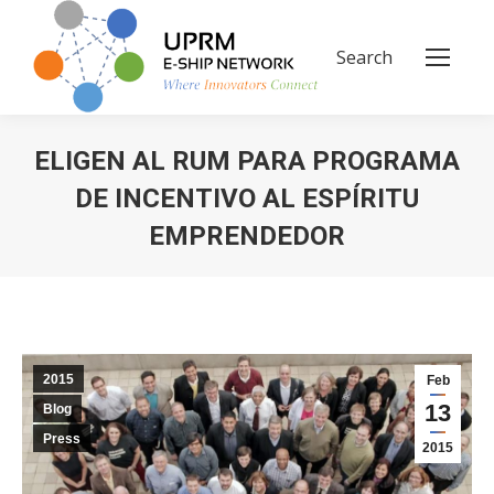
Search
Search:
ELIGEN AL RUM PARA PROGRAMA
DE INCENTIVO AL ESPÍRITU
EMPRENDEDOR
You are here:
2015
Feb
13
Blog
Press
2015