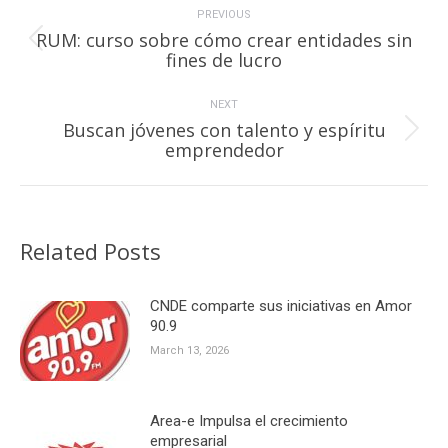
navigation
PREVIOUS
RUM: curso sobre cómo crear entidades sin
Previous
fines de lucro
post:
NEXT
Buscan jóvenes con talento y espíritu
Next
emprendedor
post:
Related Posts
CNDE comparte sus iniciativas en Amor
90.9
March 13, 2026
Area-e Impulsa el crecimiento
empresarial