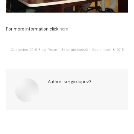
For more information click
here
Categories:
2015
,
Blog
,
Press
By
sergio.lopez3
September 18, 2015
Author:
sergio.lopez3
Post