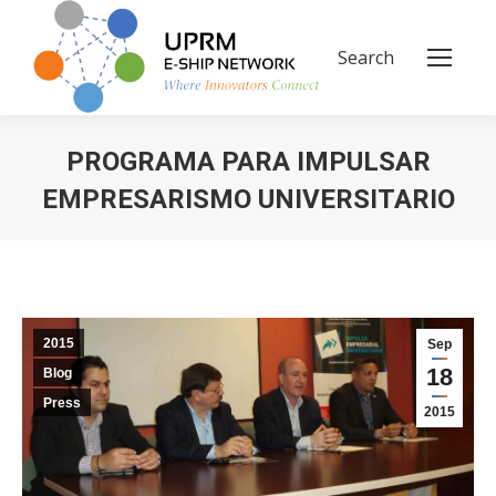
Search
Search:
PROGRAMA PARA IMPULSAR
EMPRESARISMO UNIVERSITARIO
You are here:
2015
Sep
18
Blog
Press
2015