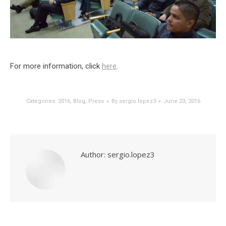
For more information, click
here
.
Categories:
2016
,
Blog
,
Press
By
sergio.lopez3
June 23, 2016
Author:
sergio.lopez3