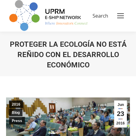
Search
Search:
PROTEGER LA ECOLOGÍA NO ESTÁ
REÑIDO CON EL DESARROLLO
ECONÓMICO
You are here:
2016
Jun
23
Blog
Press
2016