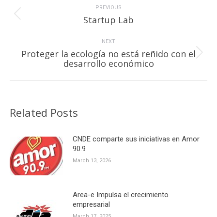
navigation
PREVIOUS
Previous
Startup Lab
post:
NEXT
Proteger la ecología no está reñido con el
Next
desarrollo económico
post:
Related Posts
CNDE comparte sus iniciativas en Amor
90.9
March 13, 2026
Area-e Impulsa el crecimiento
empresarial
March 17, 2025