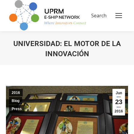
Search
Search:
UNIVERSIDAD: EL MOTOR DE LA
INNOVACIÓN
You are here:
2016
Jun
23
Blog
Press
2016