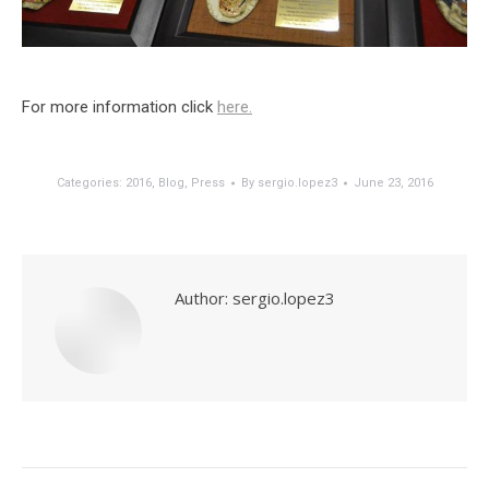
For more information click
here.
Categories:
2016
,
Blog
,
Press
By
sergio.lopez3
June 23, 2016
Author:
sergio.lopez3
Post