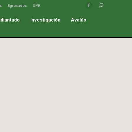
Search:
s
Egresados
UPR
Facebook
page
udiantado
Investigación
Avalúo
opens
in
new
window