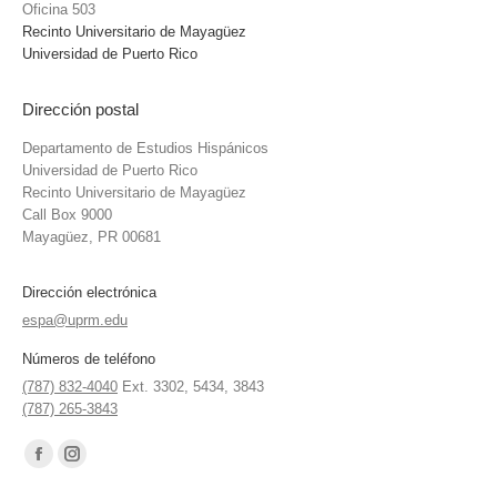
Oficina 503
Recinto Universitario de Mayagüez
Universidad de Puerto Rico
Dirección postal
Departamento de Estudios Hispánicos
Universidad de Puerto Rico
Recinto Universitario de Mayagüez
Call Box 9000
Mayagüez, PR 00681
Dirección electrónica
espa@uprm.edu
Números de teléfono
(787) 832-4040
Ext. 3302, 5434, 3843
(787) 265-3843
Find us on:
Facebook
Instagram
page
page