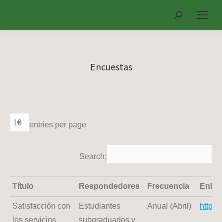
Search:
Encuestas
entries per page
Search:
Título
Respondedores
Frecuencia
Enlac
Título
Respondedores
Frecuencia
Enlac
Satisfacción con
Estudiantes
Anual (Abril)
https
los servicios
subgraduados y