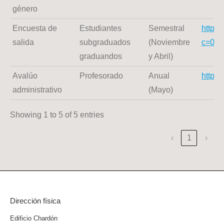
género
Encuesta de
Estudiantes
Semestral
https
salida
subgraduados
(Noviembre
c=0&
graduandos
y Abril)
Avalúo
Profesorado
Anual
https
administrativo
(Mayo)
Showing 1 to 5 of 5 entries
‹
1
›
Dirección física
Edificio Chardón