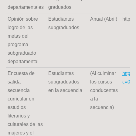
departamentales
graduados
Opinión sobre
Estudiantes
Anual (Abril)
https
logro de las
subgraduados
metas del
programa
subgraduado
departamental
Encuesta de
Estudiantes
(Al culminar
https
salida
subgraduados
los cursos
c=0&
secuencia
en la secuencia
conducentes
curricular en
a la
estudios
secuencia)
literarios y
culturales de las
mujeres y el