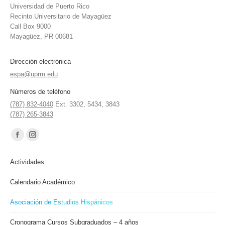
Universidad de Puerto Rico
Recinto Universitario de Mayagüez
Call Box 9000
Mayagüez, PR 00681
Dirección electrónica
espa@uprm.edu
Números de teléfono
(787) 832-4040
Ext. 3302, 5434, 3843
(787) 265-3843
Find us on:
Facebook
Instagram
page
page
Actividades
opens
opens
in
in
Calendario Académico
new
new
Asociación de Estudios Hispánicos
window
window
Cronograma Cursos Subgraduados – 4 años