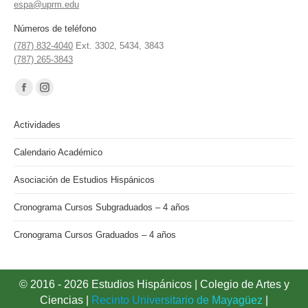
espa@uprm.edu
Números de teléfono
(787) 832-4040
Ext. 3302, 5434, 3843
(787) 265-3843
Find us on:
Facebook
Instagram
page
page
Actividades
opens
opens
in
in
Calendario Académico
new
new
Asociación de Estudios Hispánicos
window
window
Cronograma Cursos Subgraduados – 4 años
Cronograma Cursos Graduados – 4 años
© 2016 - 2026 Estudios Hispánicos |
Colegio de Artes y
Ciencias
|
Recinto Universitario de Mayagüez
|