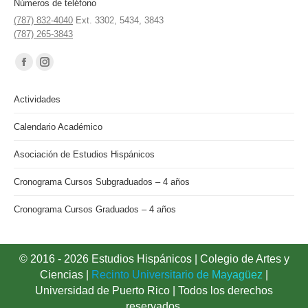
Números de teléfono
(787) 832-4040
Ext. 3302, 5434, 3843
(787) 265-3843
Find us on:
Facebook
Instagram
page
page
Actividades
opens
opens
in
in
Calendario Académico
new
new
Asociación de Estudios Hispánicos
window
window
Cronograma Cursos Subgraduados – 4 años
Cronograma Cursos Graduados – 4 años
© 2016 - 2026 Estudios Hispánicos |
Colegio de Artes y
Ciencias
|
Recinto Universitario de Mayagüez
|
Universidad de Puerto Rico
| Todos los derechos
reservados.