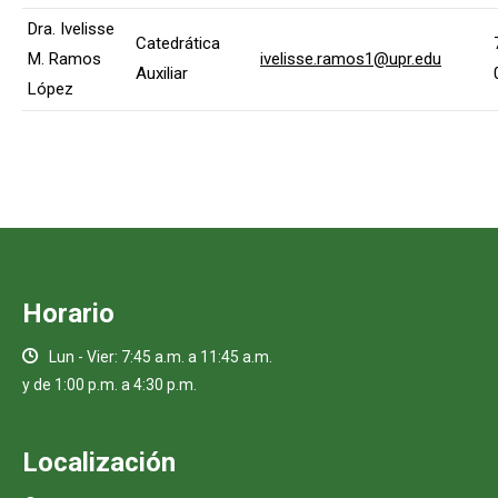
Dra. Ivelisse
Catedrática
M. Ramos
ivelisse.ramos1@upr.edu
Auxiliar
López
Horario
Lun - Vier: 7:45 a.m. a 11:45 a.m.
y de 1:00 p.m. a 4:30 p.m.
Localización