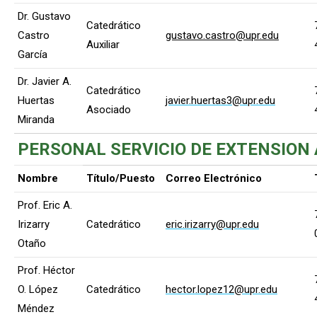
Dr. Gustavo
Catedrático
Castro
gustavo.castro@upr.edu
Auxiliar
García
Dr. Javier A.
Catedrático
Huertas
javier.huertas3@upr.edu
Asociado
Miranda
PERSONAL SERVICIO DE EXTENSION
Nombre
Título/Puesto
Correo Electrónico
Prof. Eric A.
Irizarry
Catedrático
eric.irizarry@upr.edu
Otaño
Prof. Héctor
O. López
Catedrático
hector.lopez12@upr.edu
Méndez