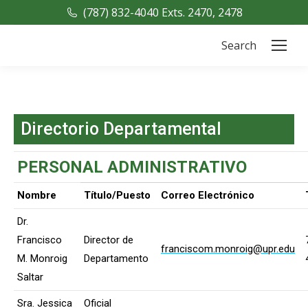
(787) 832-4040 Exts. 2470, 2478
Search
Search:
Directorio Departamental
PERSONAL ADMINISTRATIVO
Nombre
Título/Puesto
Correo Electrónico
Dr.
Francisco
Director de
franciscom.monroig@upr.edu
M. Monroig
Departamento
Saltar
Sra. Jessica
Oficial