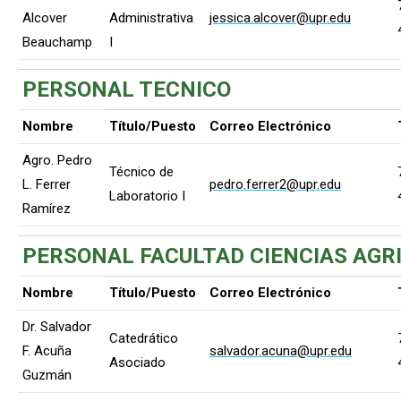
Alcover
Administrativa
jessica.alcover@upr.edu
Beauchamp
I
PERSONAL TECNICO
Nombre
Título/Puesto
Correo Electrónico
Agro. Pedro
Técnico de
L. Ferrer
pedro.ferrer2@upr.edu
Laboratorio I
Ramírez
PERSONAL FACULTAD CIENCIAS AGR
Nombre
Título/Puesto
Correo Electrónico
Dr. Salvador
Catedrático
F. Acuña
salvador.acuna@upr.edu
Asociado
Guzmán