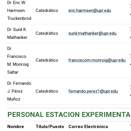
Dr. Eric W.
Harmsen
Catedrático
eric.harmsen@upr.edu
Truckenbrod
Dr. Sunil K.
Catedrático
sunil.mathanker@upr.edu
Mathanker
Dr.
Francisco
Catedrático
franciscom.monroig@upr.edu
M. Monroig
Saltar
Dr. Fernando
J. Pérez
Catedrático
fernando.perez1@upr.edu
Muñoz
PERSONAL ESTACION EXPERIMENTA
Nombre
Título/Puesto
Correo Electrónico