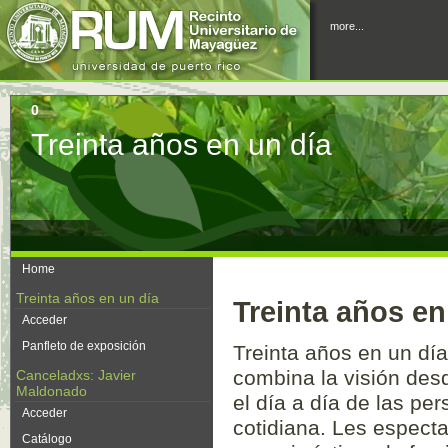
more...
0
Treinta años en un día
Home
Treinta años en un día
Treinta años en
Acceder
Panfleto de exposición
Treinta años en un día
combina la visión desd
Canceladxs: Javier
Maldonado
el día a día de las pe
Acceder
cotidiana. Les especta
Catálogo