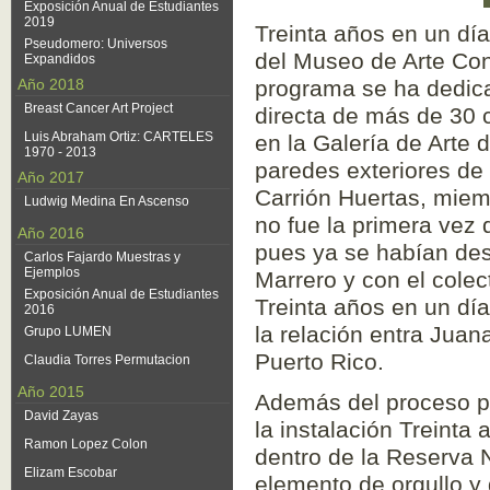
Exposición Anual de Estudiantes
2019
Treinta años en un dí
Pseudomero: Universos
del Museo de Arte Co
Expandidos
Año 2018
programa se ha dedicad
Breast Cancer Art Project
directa de más de 30 
Luis Abraham Ortiz: CARTELES
en la Galería de Arte d
1970 - 2013
paredes exteriores de
Año 2017
Carrión Huertas, mie
Ludwig Medina En Ascenso
no fue la primera vez 
Año 2016
pues ya se habían desa
Carlos Fajardo Muestras y
Ejemplos
Marrero y con el colec
Exposición Anual de Estudiantes
Treinta años en un dí
2016
la relación entra Jua
Grupo LUMEN
Puerto Rico.
Claudia Torres Permutacion
Año 2015
Además del proceso por
David Zayas
la instalación Treinta
Ramon Lopez Colon
dentro de la Reserva N
Elizam Escobar
elemento de orgullo y 