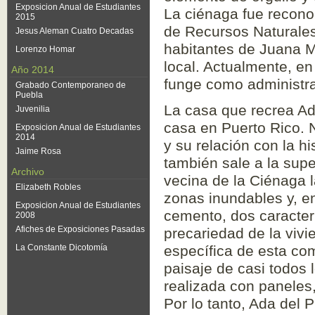
Exposicion Anual de Estudiantes
La ciénaga fue recono
2015
de Recursos Naturales
Jesus Aleman Cuatro Decadas
habitantes de Juana Ma
Lorenzo Homar
local. Actualmente, e
Año 2014
funge como administrad
Grabado Contemporaneo de
Puebla
La casa que recrea Ada
Juvenilia
casa en Puerto Rico. N
Exposicion Anual de Estudiantes
2014
y su relación con la h
Jaime Rosa
también sale a la sup
Archivo
vecina de la Ciénaga 
Elizabeth Robles
zonas inundables y, e
Exposicion Anual de Estudiantes
cemento, dos caracter
2008
Afiches de Exposiciones Pasadas
precariedad de la vivi
La Constante Dicotomía
específica de esta co
paisaje de casi todos 
realizada con paneles,
Por lo tanto, Ada del P