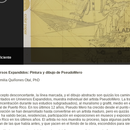
Plan Dorsal
rsos Expandidos: Pintura y dibujo de PseudoMero
Emilia Quiñones Otal, PhD
cepto desconcertante, la línea marcada, y el dibujo abstracto son quizás los camin
tados en Universos Expandidos, muestra individual del artista PseudoMero. La tray
oncentración durante sus estudios subgraduados), al muralismo y grafiti, medio e
al de Puerto Rico. En los últimos 12 años, Pseudo Mero ha crecido desde el punto de
ición se han desarrollado hasta convertirse en un artista maduro, pero es quizás 
e ha valido becas, residencias, participación en exposiciones en museos y exposic
 Rico en los últimos años. El artista no nos muestra su proceso, tapa algunas part
an de las que había antes, y que yacen en el fondo de la obra, escondidos para si