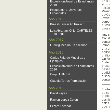
En su
Exposición Anual de Estudiantes
si no 
2019
lectur
Pseudomero: Universos
Pseud
Expandidos
través
irrev
Año 2018
corpo
Breast Cancer Art Project
nuest
otros
Luis Abraham Ortiz: CARTELES
1970 - 2013
Hay te
Conste
Año 2017
conte
Ludwig Medina En Ascenso
introd
una e
Año 2016
políti
gráfic
Carlos Fajardo Muestras y
Quiño
Ejemplos
“indec
presen
Exposición Anual de Estudiantes
pasado
2016
tradic
Grupo LUMEN
diseñ
conte
Claudia Torres Permutacion
____
Año 2015
El obs
de su 
David Zayas
El bla
Ramon Lopez Colon
escrit
estos
Elizam Escobar
que l