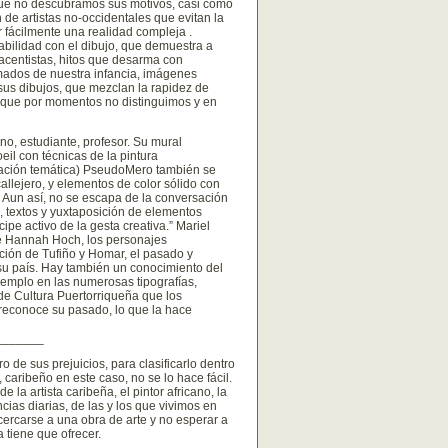
 que no descubramos sus motivos, casi como
de artistas no-occidentales que evitan la
r fácilmente una realidad compleja .
abilidad con el dibujo, que demuestra a
nacentistas, hitos que desarma con
imados de nuestra infancia, imágenes
sus dibujos, que mezclan la rapidez de
a que por momentos no distinguimos y en
no, estudiante, profesor. Su mural
il con técnicas de la pintura
ovación temática) PseudoMero también se
callejero, y elementos de color sólido con
 Aun así, no se escapa de la conversación
s, textos y yuxtaposición de elementos
cipe activo de la gesta creativa.” Mariel
e Hannah Hoch, los personajes
dición de Tufiño y Homar, el pasado y
de su país. Hay también un conocimiento del
 ejemplo en las numerosas tipografías,
 de Cultura Puertorriqueña que los
reconoce su pasado, lo que la hace
_______
 de sus prejuicios, para clasificarlo dentro
caribeño en este caso, no se lo hace fácil.
 la artista caribeña, el pintor africano, la
ncias diarias, de las y los que vivimos en
ercarse a una obra de arte y no esperar a
 tiene que ofrecer.