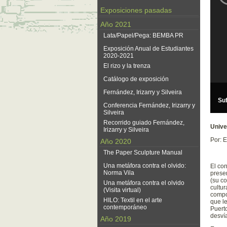
Exposiciones pasadas
Año 2021
Lata/Papel/Pega: BEMBA PR
Exposición Anual de Estudiantes
2020-2021
El rizo y la trenza
Catálogo de exposición
Fernández, Irizarry y Silveira
Conferencia Fernández, Irizarry y
Silveira
Recorrido guiado Fernández,
Unive
Irizarry y Silveira
Por: 
Año 2020
The Paper Sculpture Manual
Una metáfora contra el olvido:
El con
Norma Vila
presen
(su c
Una metáfora contra el olvido
cultur
(Visita virtual)
compos
HILO: Textil en el arte
que l
contemporáneo
Puerto
desví
Año 2019