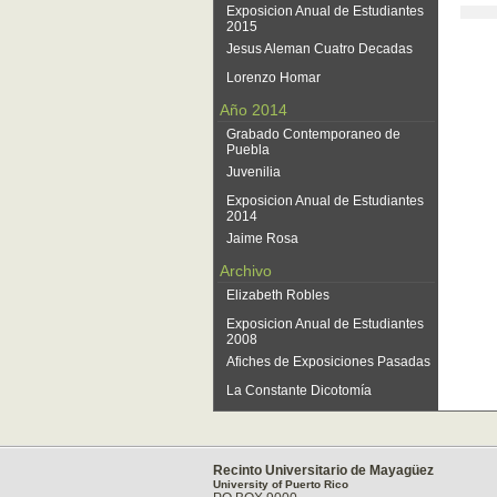
Exposicion Anual de Estudiantes
2015
Jesus Aleman Cuatro Decadas
Lorenzo Homar
Año 2014
Grabado Contemporaneo de
Puebla
Juvenilia
Exposicion Anual de Estudiantes
2014
Jaime Rosa
Archivo
Elizabeth Robles
Exposicion Anual de Estudiantes
2008
Afiches de Exposiciones Pasadas
La Constante Dicotomía
Recinto Universitario de Mayagüez
University of Puerto Rico