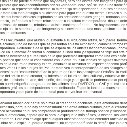
s dibujos no puede cubrir lo que hay detrás, pero nos distrae con imágenes para
quisiera que nos encontráramos con su verdadero Mero. Así, se une a una tradición 
a obvia, la representación directa, la mirada fija del espectador que busca entende
oMero usa todo artilugio a su alcance para jugar con nuestra mente. Destaca su h
 de sus formas clásicas inspiradas en las artes occidentales griegas, romanas, re
erencia, uniéndolos a formas relacionadas a la cultura contemporánea: dibujos an
rativas o de anuncios, retratos de artistas contemporáneos… No hay inocencia en 
ro ojo con la sobrecarga de imágenes y se convierten en una masa abstracta en l
 nos encontramos.
mas recurrentes, que aluden igualmente a su vida como artista, hijo, padre, herma
laciones, uno de los tres que se presentan en esta exposición, combina trompe l’oe
mporánea. A diferencia de lo que se espera de los artistas latinoamericanos (inn
uce en la innovación formal al combinar la línea dura y esquemática “hip” del arte 
stética noventosa y el realismo de lo que podemos interpretar como una explosión.
co-poética que tiene la espectadora con la obra. “Sus afluencias de figuras diversa
os de la cultura de masas y el arte, enfatizan la actividad del espectador como partí
nes Vélez En los dibujos de PseudoMero veo la sobrepoblación de los collages d
entes” o los “costumbristas” de la pintura de Oller, los paisajes de Ordoñez, la tra
te del artista como creador, su interés en el futuro político, cultural y educativo 
, de la historia del arte, del diseño, del dibujo y del grafiti, lo podemos notar por
ión puertorriqueña inaugurada en los talleres de la DIVEDCO, el CAP y el Instituto
adores gráficos contemporáneos han continuado. Es por lo tanto una muestra que 
mporánea y que parte de lo personal para convertirse en universal.
________________________________________________________________
ervador blanco occidental solo mira al creador no-occidental para entenderlo dentro
exotismo, porque no hay conmensurabilidad entre ambas culturas, pero el creador, 
nco occidental no busca comprender la profundidad del trabajo poético y filosófico de
ora suamericana, espera que la obra le explique lo más básico, la historia, las vive
 entornos. Pero eso es algo que cualquier observador debiera entender antes de ac
a obra se lo explique, porque entonces, no comprenderá todo lo demás que la pieza