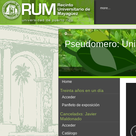
more...
0
Pseudomero: Uni
Home
Treinta años en un día
Acceder
Panfleto de exposición
Canceladxs: Javier
Maldonado
Acceder
Catálogo