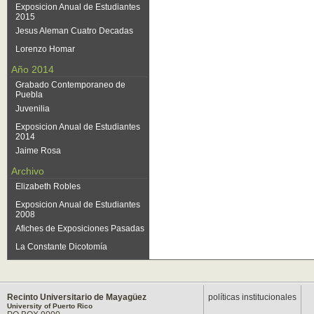
Exposicion Anual de Estudiantes
2015
Jesus Aleman Cuatro Decadas
Lorenzo Homar
Año 2014
Grabado Contemporaneo de
Puebla
Juvenilia
Exposicion Anual de Estudiantes
2014
Jaime Rosa
Archivo
Elizabeth Robles
Exposicion Anual de Estudiantes
2008
Afiches de Exposiciones Pasadas
La Constante Dicotomía
Recinto Universitario de Mayagüez
políticas institucionales
University of Puerto Rico