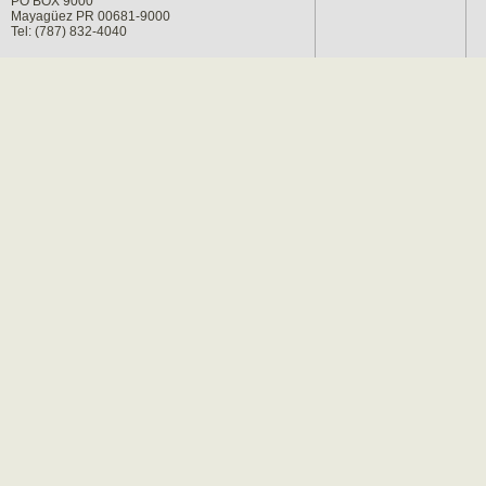
PO BOX 9000
Mayagüez PR 00681-9000
Tel: (787) 832-4040