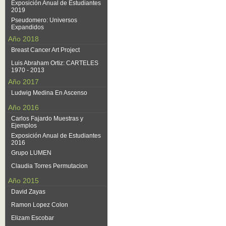
Exposición Anual de Estudiantes
2019
Pseudomero: Universos
Expandidos
Año 2018
Breast Cancer Art Project
Luis Abraham Ortiz: CARTELES
1970 - 2013
Año 2017
Ludwig Medina En Ascenso
Año 2016
Carlos Fajardo Muestras y
Ejemplos
Exposición Anual de Estudiantes
2016
Grupo LUMEN
Claudia Torres Permutacion
Año 2015
David Zayas
Ramon Lopez Colon
Elizam Escobar