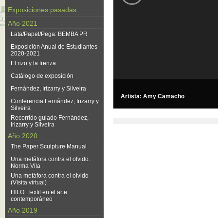
Exposiciones pasadas
Año 2021
Lata/Papel/Pega: BEMBA PR
Exposición Anual de Estudiantes
2020-2021
El rizo y la trenza
Catálogo de exposición
Fernández, Irizarry y Silveira
Artista: Amy Camacho
Conferencia Fernández, Irizarry y
Silveira
Recorrido guiado Fernández,
Irizarry y Silveira
Año 2020
The Paper Sculpture Manual
Una metáfora contra el olvido:
Norma Vila
Una metáfora contra el olvido
(Visita virtual)
HILO: Textil en el arte
contemporáneo
Año 2019