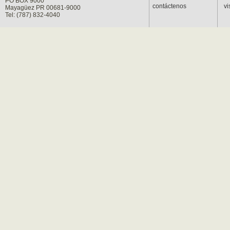
PO BOX 9000
contáctenos
vi
Mayagüez PR 00681-9000
Tel: (787) 832-4040