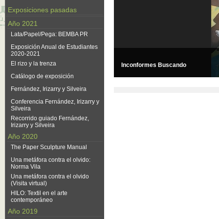
Exposiciones pasadas
Año 2021
Lata/Papel/Pega: BEMBA PR
Exposición Anual de Estudiantes
2020-2021
El rizo y la trenza
Inconformes Buscando
Catálogo de exposición
Fernández, Irizarry y Silveira
Conferencia Fernández, Irizarry y
Silveira
Recorrido guiado Fernández,
Irizarry y Silveira
Año 2020
The Paper Sculpture Manual
Una metáfora contra el olvido:
Norma Vila
Una metáfora contra el olvido
(Visita virtual)
HILO: Textil en el arte
contemporáneo
Año 2019