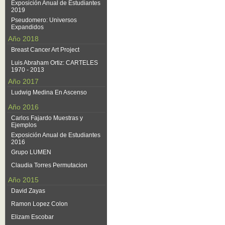
Exposición Anual de Estudiantes
2019
Pseudomero: Universos
Expandidos
Año 2018
Breast Cancer Art Project
Luis Abraham Ortiz: CARTELES
1970 - 2013
Año 2017
Ludwig Medina En Ascenso
Año 2016
Carlos Fajardo Muestras y
Ejemplos
Exposición Anual de Estudiantes
2016
Grupo LUMEN
Claudia Torres Permutacion
Año 2015
David Zayas
Ramon Lopez Colon
Elizam Escobar