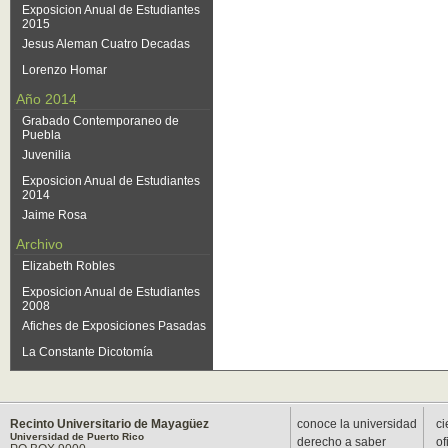
Exposicion Anual de Estudiantes
2015
Jesus Aleman Cuatro Decadas
Lorenzo Homar
Año 2014
Grabado Contemporaneo de
Puebla
Juvenilia
Exposicion Anual de Estudiantes
2014
Jaime Rosa
Archivo
Elizabeth Robles
Exposicion Anual de Estudiantes
2008
Afiches de Exposiciones Pasadas
La Constante Dicotomía
Recinto Universitario de Mayagüez
conoce la universidad
ci
Universidad de Puerto Rico
derecho a saber
of