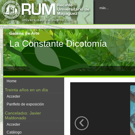
más...
Galeria de Arte
La Constante Dicotomía
Home
Treinta años en un día
Acceder
Panfleto de exposición
Canceladxs: Javier
‹
Maldonado
Acceder
Catálogo