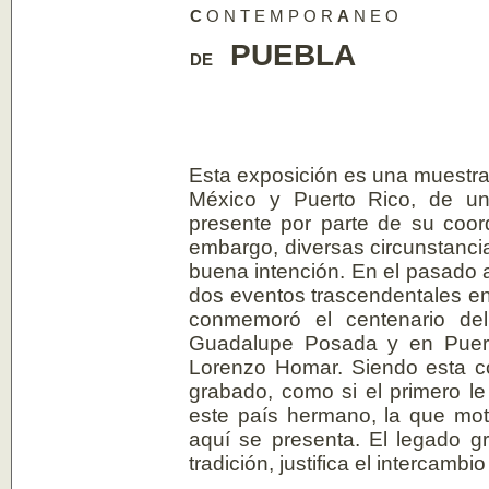
C
O N T E M P O R
A
N E O
PUEBLA
DE
Esta exposición es una muestra 
México y Puerto Rico, de un
presente por parte de su coo
embargo, diversas circunstancia
buena intención. En el pasado
dos eventos trascendentales en 
conmemoró el centenario del 
Guadalupe Posada y en Puerto
Lorenzo Homar. Siendo esta coi
grabado, como si el primero le
este país hermano, la que mot
aquí se presenta. El legado gr
tradición, justifica el intercamb