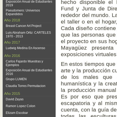
Exposición Anual de
Mayagüez presenta la mu
Estudiantes 2019
virtuales para el semest
Pseudomero: Universos
Expandidos
Año 2018
En estos tiempos que vi
Breast Cancer Art Project
arte y la producción cul
Luis Abraham Ortiz:
de los males que es
CARTELES 1970 - 2013
humanística y la creativ
Año 2017
producción manual no de
Ludwig Medina En Ascenso
eso que presentamos Th
Año 2016
al mismo tiempo una ped
Carlos Fajardo Muestras y
Ejemplos
de expertxs. Anímate a p
Exposición Anual de
Estudiantes 2016
busca información sobre
Grupo LUMEN
la escultura, el arte con
Claudia Torres Permutacion
The Paper Sculpture Ma
Año 2015
exposición itinerante c
David Zayas
en 2003, y producida po
Ramon Lopez Colon
SculptureCenter. El ma
Elizam Escobar