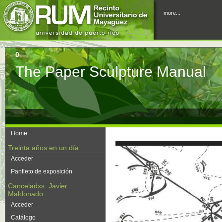
more...
0
The Paper Sculpture Manual
Home
Treinta años en un día
Acceder
Panfleto de exposición
Canceladxs: Javier
Maldonado
‹
Acceder
Catálogo