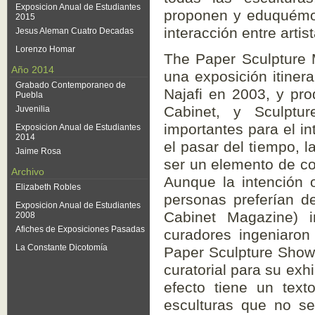
intercambio de conocimi
Exposicion Anual de
Estudiantes 2015
las instrucciones y pl
Jesus Aleman Cuatro
contemplación pasiva, a
Decadas
Lorenzo Homar
original era la invitación
Año 2014
manual (que recibían a t
Grabado Contemporaneo de
pieza de arte. Más adela
Puebla
que lxs visitantes de T
Juvenilia
las entregaran al equ
Exposicion Anual de
Estudiantes 2014
preguntaron lxs curador
Jaime Rosa
lee? ¿Son un fracaso la
Archivo
¿Quién es la o el artista
Elizabeth Robles
acción? Según las teorías
Exposicion Anual de
Estudiantes 2008
pero según las teorías 
Afiches de Exposiciones
quienes producimos. Si
Pasadas
La Constante Dicotomía
o artistas? Es entonces
entender la obra de a
culturales en general y