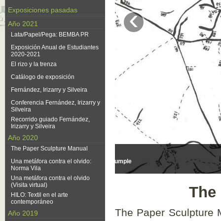
Exposiciones pasadas
Año 2021
Lata/Papel/Pega: BEMBA PR
Exposición Anual de
Estudiantes 2020-2021
El rizo y la trenza
The Art Guys: Paper Stunts
Catálogo de exposición
Fernández, Irizarry y Silveira
The P
Conferencia Fernández,
Irizarry y Silveira
Recorrido guiado Fernández,
The Paper Sculpture Ma
Irizarry y Silveira
Año 2020
hecho disponible el Inde
The Paper Sculpture Manual
Junta de Directores para
Una metáfora contra el
mundo. La misma se comp
olvido: Norma Vila
hogar, diseñados por a
Una metáfora contra el olvido
(Visita virtual)
contiene planos, instr
HILO: Textil en el arte
personas que visitan 
contemporáneo
Año 2019
proyecto en sus hogares