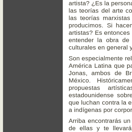
Son especialmente relev
América Latina que par
Jonas, ambos de Brasil
Históricamente, lxs a
artísticas radicales qu
América Latina y emp
explotación, las dictad
corporaciones y el desp
Arriba encontrarás un ri
ellas y te llevará al ma
título y las fechas de
instrucciones generales 
los diversos proyecto
distintas. Cada manual
materiales que necesitará
en inglés, pero si tie
presionando
aquí
.
Si 