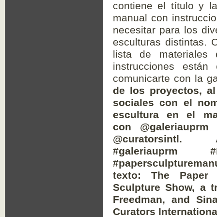
terminar, tómale una f
de la o el artista origi
a la Galería de Arte
Curators International
#galeriauprm
#P
#papersculpturemanu
texto:
The Paper S
Sculpture
Show
, a tr
Freedman, and Sina 
Curators International 
Descarga el manual com