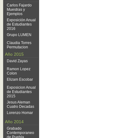
Carlos Fajardo
Muestras y
Ejemplos
Exposición Anual
de Estudiantes
2016
Grupo LUMEN
Claudia Torres
Permutacion
Año 2015
David Zayas
Ramon Lopez
Colon
Elizam Escobar
Exposicion Anual
de Estudiantes
2015
Jesus Aleman
Cuatro Decadas
Lorenzo Homar
Año 2014
Grabado
Contemporaneo
de Puebla