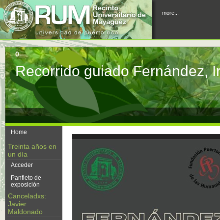
more...
0
Recorrido guiado Fernández, Iri
Home
Treinta años en
un día
Acceder
Panfleto de
exposición
Canceladxs:
Javier
Maldonado