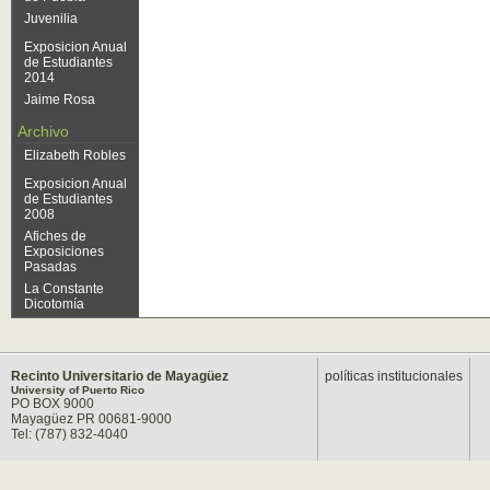
Juvenilia
Exposicion Anual
de Estudiantes
2014
Jaime Rosa
Archivo
Elizabeth Robles
Exposicion Anual
de Estudiantes
2008
Afiches de
Exposiciones
Pasadas
La Constante
Dicotomía
Recinto Universitario de Mayagüez
políticas institucionales
University of Puerto Rico
PO BOX 9000
Mayagüez PR 00681-9000
Tel: (787) 832-4040