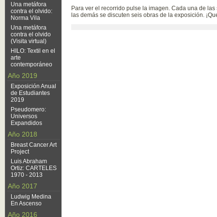
Una metáfora
Para ver el recorrido pulse la imagen. Cada una de las 
contra el olvido:
las demás se discuten seis obras de la exposición. ¡Que
Norma Vila
Una metáfora
contra el olvido
(Visita virtual)
HILO: Textil en el
arte
contemporáneo
Año 2019
Exposición Anual
de Estudiantes
2019
Pseudomero:
Universos
Expandidos
Año 2018
Breast Cancer Art
Project
Luis Abraham
Ortiz: CARTELES
1970 - 2013
Año 2017
Ludwig Medina
En Ascenso
Año 2016