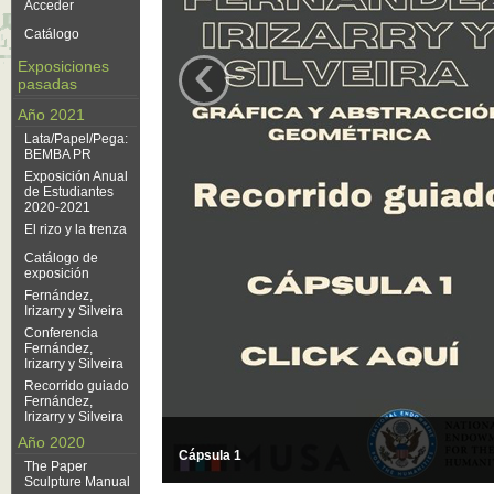
Acceder
Catálogo
‹
Exposiciones
pasadas
Año 2021
Lata/Papel/Pega:
BEMBA PR
Exposición Anual
de Estudiantes
2020-2021
El rizo y la trenza
Catálogo de
exposición
Fernández,
Irizarry y Silveira
Conferencia
Fernández,
Irizarry y Silveira
Recorrido guiado
Fernández,
Irizarry y Silveira
Año 2020
Cápsula 1
The Paper
Sculpture Manual