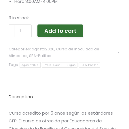
Hora:8:00AM-4:00PM
9 in stock
PIA-
Add to cart
PROFA.
ROSA
Categories:
agosto2026
,
Curso de Inocuidad de
BURGOS
Alimentos
,
SEA-Patillas
S.E.A.
Tags:
agosto2026
Profa. Rosa E. Burgos
SEA-Patillas
Patillas
quantity
Description
Curso acredito por 5 años según los estándares
CFP. El curso es ofrecido por Educadoras de
Ciencias de la Familia y el Consumidor del Servicio