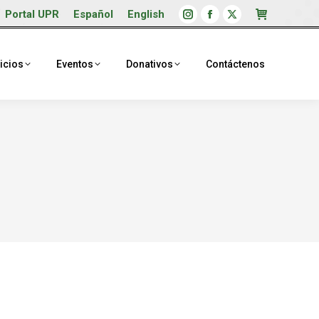
Portal UPR
Español
English
Instagram
Facebook
X
page
page
page
opens
opens
opens
icios
Eventos
Donativos
Contáctenos
in
in
in
new
new
new
window
window
window
.