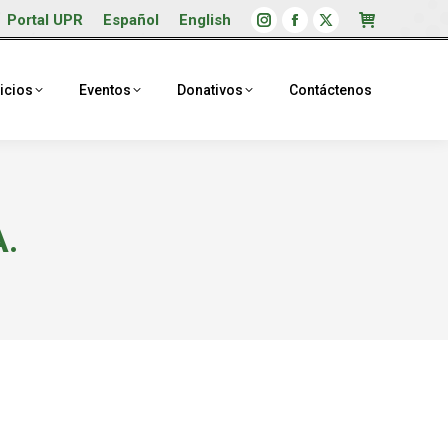
Portal UPR
Español
English
Instagram
Facebook
X
page
page
page
opens
opens
opens
icios
Eventos
Donativos
Contáctenos
in
in
in
new
new
new
window
window
window
A.