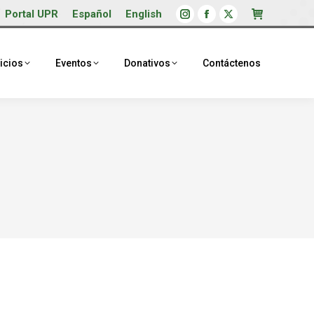
Portal UPR
Español
English
Instagram
Facebook
X
page
page
page
opens
opens
opens
icios
Eventos
Donativos
Contáctenos
in
in
in
new
new
new
window
window
window