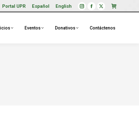
Portal UPR
Español
English
Instagram
Facebook
X
page
page
page
opens
opens
opens
icios
Eventos
Donativos
Contáctenos
in
in
in
new
new
new
window
window
window