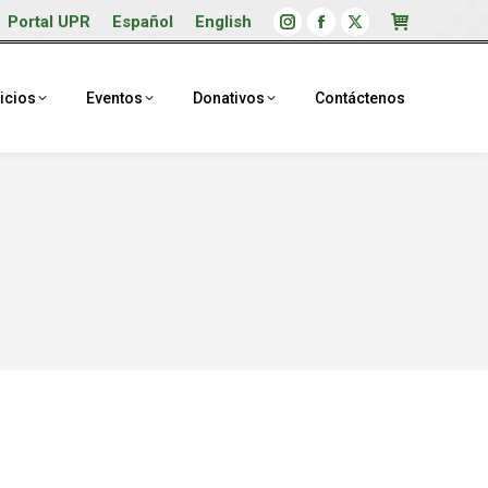
Portal UPR
Español
English
Instagram
Facebook
X
page
page
page
opens
opens
opens
icios
Eventos
Donativos
Contáctenos
in
in
in
new
new
new
window
window
window