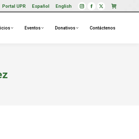
Portal UPR
Español
English
Instagram
Facebook
X
page
page
page
opens
opens
opens
icios
Eventos
Donativos
Contáctenos
in
in
in
new
new
new
window
window
window
ez