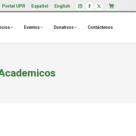
Portal UPR
Español
English
Instagram
Facebook
X
page
page
page
opens
opens
opens
icios
Eventos
Donativos
Contáctenos
in
in
in
new
new
new
window
window
window
 Academicos