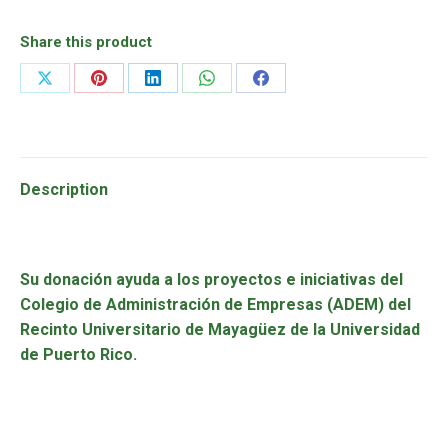
Share this product
Share
Share
Share
Share
Share
on
on
on
on
on
X
Pinterest
LinkedIn
WhatsApp
Facebook
Description
Su donación ayuda a los proyectos e iniciativas del
Colegio de Administración de Empresas (ADEM) del
Recinto Universitario de Mayagüez de la Universidad
de Puerto Rico.