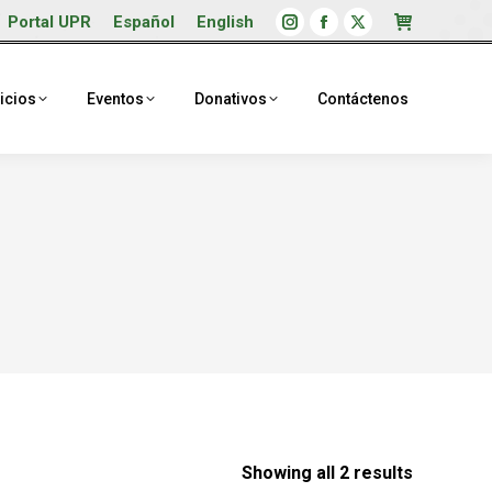
Portal UPR
Español
English
Instagram
Facebook
X
page
page
page
opens
opens
opens
icios
Eventos
Donativos
Contáctenos
in
in
in
new
new
new
window
window
window
Showing all 2 results