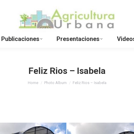
io
Información del Proyecto
Public
Galería de Fotos
Publicaciones
Presentaciones
Video
Feliz Rios – Isabela
You are here:
Home
Photo Album
Feliz Rios – Isabela