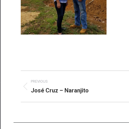
Album
PREVIOUS
navigation
José Cruz – Naranjito
Previous
album: