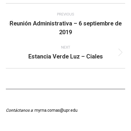
Album
PREVIOUS
navigation
Reunión Administrativa – 6 septiembre de
Previous
2019
album:
NEXT
Estancia Verde Luz – Ciales
Next
album:
Contáctanos a
: myrna.comas@upr.edu