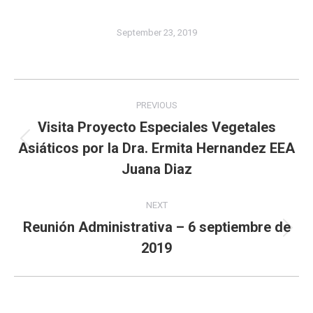
September 23, 2019
Album
PREVIOUS
navigation
Visita Proyecto Especiales Vegetales
Asiáticos por la Dra. Ermita Hernandez EEA
Previous
album:
Juana Diaz
NEXT
Reunión Administrativa – 6 septiembre de
Next
2019
album: