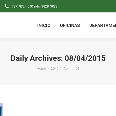
(787) 832-4040 exts. 3828, 3033
INICIO
OFICINAS
DEPARTAME
INICIO
OFICINAS
DEPARTAME
Daily Archives:
08/04/2015
You are here:
Home
2015
April
08