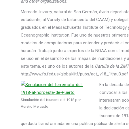
and other organizations.
Mercado-Irizarry, natural de San Germán, ávido deportist
estudiante, al Varsity de baloncesto del CAAM) y colegia
graduados en el Massachusetts Institute of Technology 
Oceanographic Institution. Fue uno de nuestros primeros c
modelos de computadoras para entender y predecir el co
huracán. Trabajó junto a expertos de la NOAA con el mo
se usó en el desarrollo de los mapas de inundaciones y a
este tema, es uno de los autores de la
Cartilla de la ZMT
http://www.fs.fed.us/global/iitf/pubs/act_v18_1thru3.pdf
En la década de
convocar a los 
Simulación del tsunami del 1918 por
interesaran sob
Aurelio Mercado
la dedicación d
tsunami de 1918
quedado transformada en una política pública de alerta