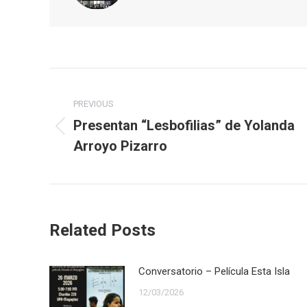
Post
navigation
PREVIOUS
Presentan “Lesbofilias” de Yolanda
Previous
Arroyo Pizarro
post:
Related Posts
Conversatorio – Película Esta Isla
12/03/2026