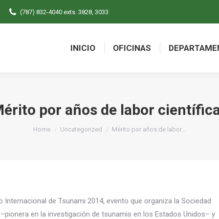
(787) 832-4040 exts. 3828, 3033
INICIO
OFICINAS
DEPARTAME
INICIO
OFICINAS
DEPARTAME
érito por años de labor científi
You are here:
Home
Uncategorized
Mérito por años de labor…
o Internacional de Tsunami 2014, evento que organiza la Sociedad
 –pionera en la investigación de tsunamis en los Estados Unidos– y