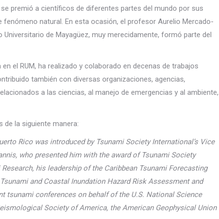
 se premió a científicos de diferentes partes del mundo por sus
te fenómeno natural. En esta ocasión, el profesor Aurelio Mercado-
nto Universitario de Mayagüez, muy merecidamente, formó parte del
a en el RUM, ha realizado y colaborado en decenas de trabajos
ontribuido también con diversas organizaciones, agencias,
elacionados a las ciencias, al manejo de emergencias y al ambiente,
 de la siguiente manera:
Puerto Rico was introduced by Tsunami Society International’s Vice
yannis, who presented him with the award of Tsunami Society
mi Research, his leadership of the Caribbean Tsunami Forecasting
al Tsunami and Coastal Inundation Hazard Risk Assessment and
ant tsunami conferences on behalf of the U.S. National Science
 Seismological Society of America, the American Geophysical Union