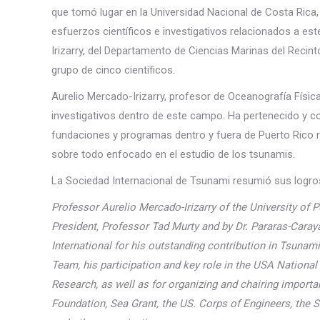
que tomó lugar en la Universidad Nacional de Costa Rica,
esfuerzos científicos e investigativos relacionados a es
Irizarry, del Departamento de Ciencias Marinas del Reci
grupo de cinco científicos.
Aurelio Mercado-Irizarry, profesor de Oceanografía Físic
investigativos dentro de este campo. Ha pertenecido y c
fundaciones y programas dentro y fuera de Puerto Rico r
sobre todo enfocado en el estudio de los tsunamis.
La Sociedad Internacional de Tsunami resumió sus logros
Professor Aurelio Mercado-Irizarry of the University of 
President, Professor Tad Murty and by Dr. Pararas-Cara
International for his outstanding contribution in Tsuna
Team, his participation and key role in the USA Nation
Research, as well as for organizing and chairing import
Foundation, Sea Grant, the US. Corps of Engineers, the