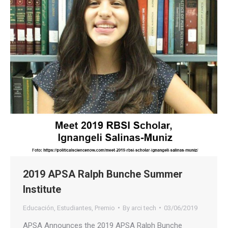
2019 APSA Ralph Bunche Summer
Institute
Educación
,
Estudiantes
,
Premio
By
arci tech
03/06/2019
APSA Announces the 2019 APSA Ralph Bunche