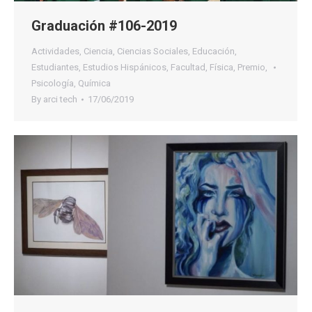
Graduación #106-2019
Actividades
,
Ciencia
,
Ciencias Sociales
,
Educación
,
Estudiantes
,
Estudios Hispánicos
,
Facultad
,
Física
,
Premio
,
Psicología
,
Química
By
arci tech
17/06/2019