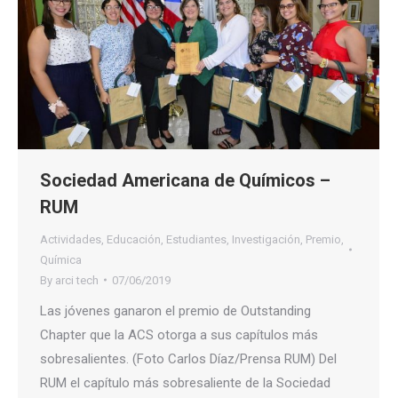
Sociedad Americana de Químicos –
RUM
Actividades
,
Educación
,
Estudiantes
,
Investigación
,
Premio
,
Química
By
arci tech
07/06/2019
Las jóvenes ganaron el premio de Outstanding
Chapter que la ACS otorga a sus capítulos más
sobresalientes. (Foto Carlos Díaz/Prensa RUM) Del
RUM el capítulo más sobresaliente de la Sociedad