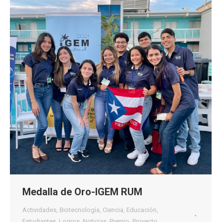
Medalla de Oro-IGEM RUM
Actividades
,
Biotecnología
,
Ciencia
,
Educación
,
Estudiantes
,
Logros
,
Noticias
,
Premio
,
Proyecto