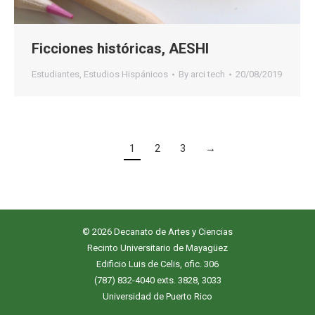
Ficciones históricas, AESHI
Estudiantes
,
Estudios Hispánicos
By
arci tech
20/08/2019
1
2
3
→
© 2026 Decanato de Artes y Ciencias
Recinto Universitario de Mayagüez
Edificio Luis de Celis, ofic. 306
(787) 832-4040 exts. 3828, 3033
Universidad de Puerto Rico