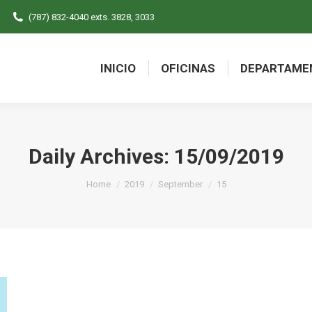
(787) 832-4040 exts. 3828, 3033
INICIO
OFICINAS
DEPARTAME
INICIO
OFICINAS
DEPARTAME
Daily Archives:
15/09/2019
You are here:
Home
2019
September
15