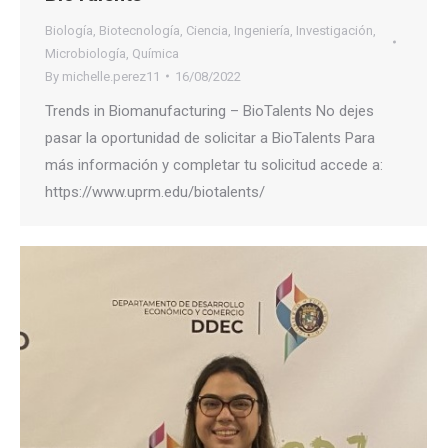
Biología
,
Biotecnología
,
Ciencia
,
Ingeniería
,
Investigación
,
Microbiología
,
Química
By
michelle.perez11
16/08/2022
Trends in Biomanufacturing – BioTalents No dejes
pasar la oportunidad de solicitar a BioTalents Para
más información y completar tu solicitud accede a:
https://www.uprm.edu/biotalents/