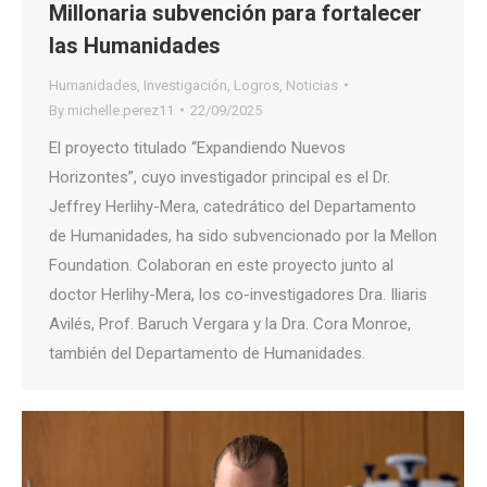
Millonaria subvención para fortalecer
las Humanidades
Humanidades
,
Investigación
,
Logros
,
Noticias
By
michelle.perez11
22/09/2025
El proyecto titulado “Expandiendo Nuevos
Horizontes”, cuyo investigador principal es el Dr.
Jeffrey Herlihy-Mera, catedrático del Departamento
de Humanidades, ha sido subvencionado por la Mellon
Foundation. Colaboran en este proyecto junto al
doctor Herlihy-Mera, los co-investigadores Dra. Iliaris
Avilés, Prof. Baruch Vergara y la Dra. Cora Monroe,
también del Departamento de Humanidades.