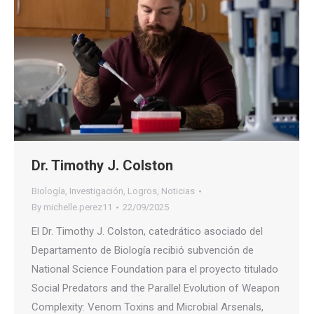
Dr. Timothy J. Colston
Biología
,
Investigación
,
Logros
,
Noticias
By
michelle.perez11
22/09/2025
El Dr. Timothy J. Colston, catedrático asociado del
Departamento de Biología recibió subvención de
National Science Foundation para el proyecto titulado
Social Predators and the Parallel Evolution of Weapon
Complexity: Venom Toxins and Microbial Arsenals,