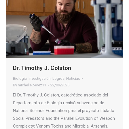
Dr. Timothy J. Colston
Biología
,
Investigación
,
Logros
,
Noticias
By
michelle.perez11
22/09/2025
El Dr. Timothy J. Colston, catedrático asociado del
Departamento de Biología recibió subvención de
National Science Foundation para el proyecto titulado
Social Predators and the Parallel Evolution of Weapon
Complexity: Venom Toxins and Microbial Arsenals,