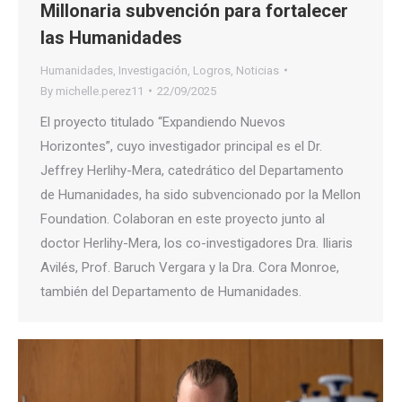
Millonaria subvención para fortalecer
las Humanidades
Humanidades
,
Investigación
,
Logros
,
Noticias
By
michelle.perez11
22/09/2025
El proyecto titulado “Expandiendo Nuevos
Horizontes”, cuyo investigador principal es el Dr.
Jeffrey Herlihy-Mera, catedrático del Departamento
de Humanidades, ha sido subvencionado por la Mellon
Foundation. Colaboran en este proyecto junto al
doctor Herlihy-Mera, los co-investigadores Dra. Iliaris
Avilés, Prof. Baruch Vergara y la Dra. Cora Monroe,
también del Departamento de Humanidades.