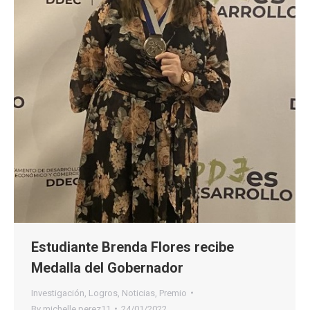
Estudiante Brenda Flores recibe
Medalla del Gobernador
Investigación
,
Logros
,
Noticias
,
Premio
By
michelle.perez11
24/01/2022