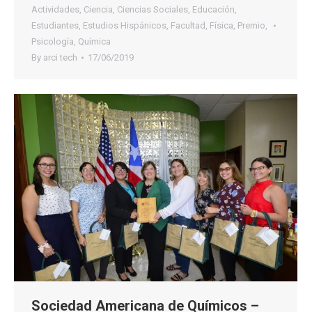
Actividades
,
Ciencia
,
Ciencias Sociales
,
Educación
,
Estudiantes
,
Estudios Hispánicos
,
Facultad
,
Física
,
Premio
,
Psicología
,
Química
By
arci tech
17/06/2019
Sociedad Americana de Químicos –