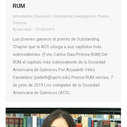
RUM
Actividades
,
Educación
,
Estudiantes
,
Investigación
,
Premio
,
Química
By
arci tech
07/06/2019
Las jóvenes ganaron el premio de Outstanding
Chapter que la ACS otorga a sus capítulos más
sobresalientes. (Foto Carlos Díaz/Prensa RUM) Del
RUM el capítulo más sobresaliente de la Sociedad
Americana de Químicos Por Azyadeth Vélez
Candelario (yadeth@uprm.edu) Prensa RUM viernes, 7
de junio de 2019 Los colegiales de la Sociedad
Americana de Químicos (ACS)…