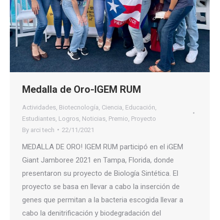
Medalla de Oro-IGEM RUM
Actividades
,
Biotecnología
,
Ciencia
,
Educación
,
Estudiantes
,
Logros
,
Noticias
,
Premio
,
Proyecto
By
arci tech
22/11/2021
MEDALLA DE ORO! IGEM RUM participó en el iGEM
Giant Jamboree 2021 en Tampa, Florida, donde
presentaron su proyecto de Biología Sintética. El
proyecto se basa en llevar a cabo la inserción de
genes que permitan a la bacteria escogida llevar a
cabo la denitrificación y biodegradación del