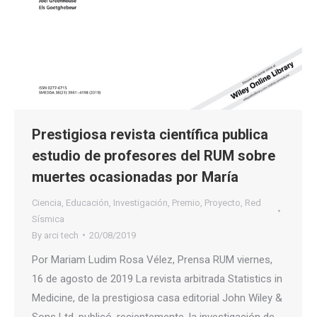
Prestigiosa revista científica publica
estudio de profesores del RUM sobre
muertes ocasionadas por María
Ciencia
,
Educación
,
Investigación
,
Premio
,
Proyecto
,
Red
Sísmica
By
arci tech
20/08/2019
Por Mariam Ludim Rosa Vélez, Prensa RUM viernes,
16 de agosto de 2019 La revista arbitrada Statistics in
Medicine, de la prestigiosa casa editorial John Wiley &
Sons Ltd, publicó, recientemente, la investigación de