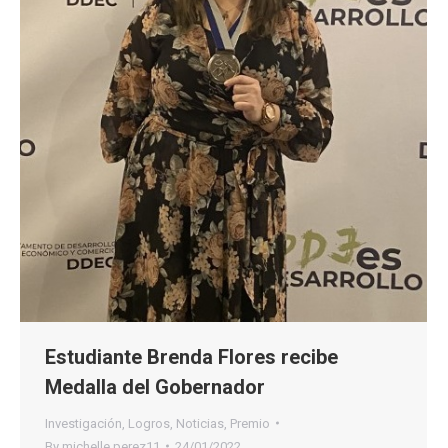
Estudiante Brenda Flores recibe
Medalla del Gobernador
Investigación
,
Logros
,
Noticias
,
Premio
By
michelle.perez11
24/01/2022