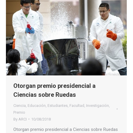
Otorgan premio presidencial a
Ciencias sobre Ruedas
Ciencia
,
Educación
,
Estudiantes
,
Facultad
,
Investigación
,
Premio
By
ARCI
10/08/2018
Otorgan premio presidencial a Ciencias sobre Ruedas