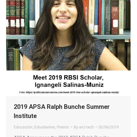
2019 APSA Ralph Bunche Summer
Institute
Educación
,
Estudiantes
,
Premio
By
arci tech
03/06/2019