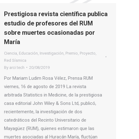
Prestigiosa revista científica publica
estudio de profesores del RUM
sobre muertes ocasionadas por
María
Ciencia
,
Educación
,
Investigación
,
Premio
,
Proyecto
,
Red Sísmica
By
arci tech
20/08/2019
Por Mariam Ludim Rosa Vélez, Prensa RUM
viernes, 16 de agosto de 2019 La revista
arbitrada Statistics in Medicine, de la prestigiosa
casa editorial John Wiley & Sons Ltd, publicó,
recientemente, la investigación de dos
catedráticos del Recinto Universitario de
Mayagüez (RUM), quienes estimaron que las
muertes asociadas al Huracán María, fluctúan