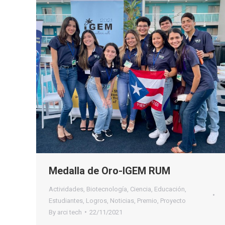
Medalla de Oro-IGEM RUM
Actividades
,
Biotecnología
,
Ciencia
,
Educación
,
Estudiantes
,
Logros
,
Noticias
,
Premio
,
Proyecto
By
arci tech
22/11/2021