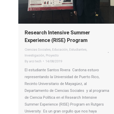
Research Intensive Summer
Experience (RISE) Program
Ciencias Sociales
,
Educación
,
Estudiantes
,
Investigación
,
Proyecto
By
arci tech
14/08/2019
El estudiante Santos Rivera Cardona estuvo
representando la Universidad de Puerto Rico,
Recinto Universitario de Mayagüez, al
Departamento de Ciencias Sociales y al programa
de Ciencia Política en el Research Intensive
Summer Experience (RISE) Program en Rutgers
University. Es un gran orgullo que nos haya