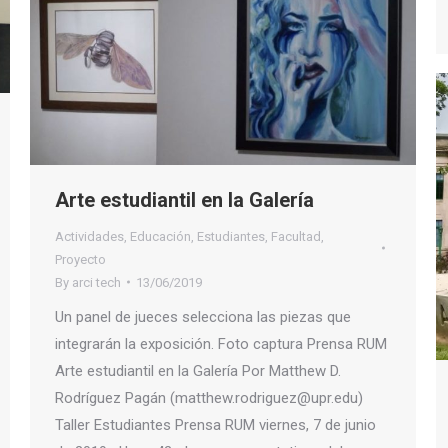
Arte estudiantil en la Galería
Actividades
,
Educación
,
Estudiantes
,
Facultad
,
Proyecto
By
arci tech
13/06/2019
Un panel de jueces selecciona las piezas que
integrarán la exposición. Foto captura Prensa RUM
Arte estudiantil en la Galería Por Matthew D.
Rodríguez Pagán (matthew.rodriguez@upr.edu)
Taller Estudiantes Prensa RUM viernes, 7 de junio