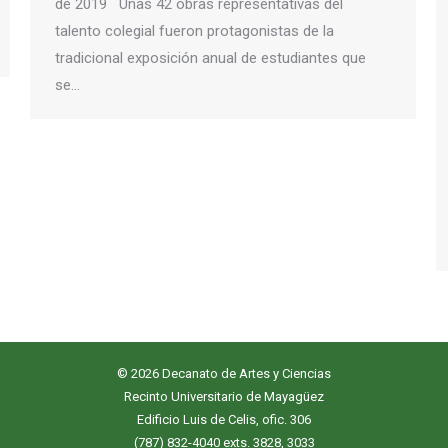
de 2019 Unas 42 obras representativas del
talento colegial fueron protagonistas de la
tradicional exposición anual de estudiantes que
se…
© 2026 Decanato de Artes y Ciencias
Recinto Universitario de Mayagüez
Edificio Luis de Celis, ofic. 306
(787) 832-4040 exts. 3828, 3033