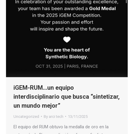
iGEM-RUM…un equipo
interdisciplinario que busca “sintetizar,
un mundo mejor”
Uncategorized
By
arci tech
13/11/2025
El equipo del RUM obtuvo la medalla de oro en la