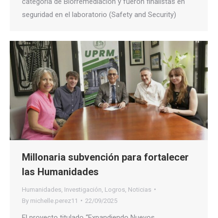
categoría de Biorremediación y fueron finalistas en
seguridad en el laboratorio (Safety and Security)
Millonaria subvención para fortalecer
las Humanidades
Humanidades
,
Investigación
,
Logros
,
Noticias
By
michelle.perez11
22/09/2025
El proyecto titulado “Expandiendo Nuevos