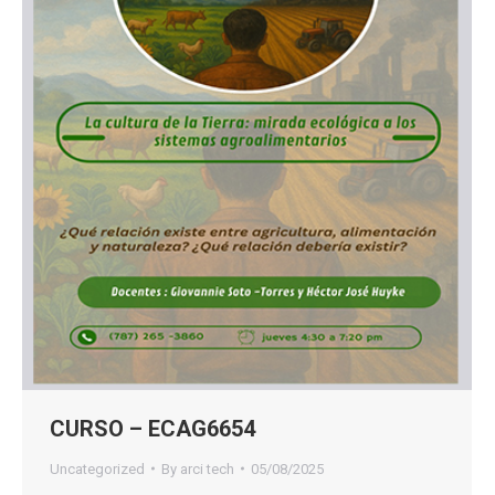
CURSO – ECAG6654
Uncategorized
By
arci tech
05/08/2025