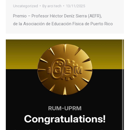
Uncategorized
By
arci tech
13/11/2025
Premio – Profesor Héctor Deníz Sierra (AEFR),
de la Asociación de Educación Física de Puerto Rico