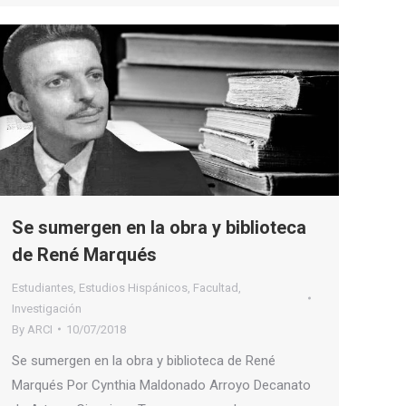
Se sumergen en la obra y biblioteca
de René Marqués
Estudiantes
,
Estudios Hispánicos
,
Facultad
,
Investigación
By
ARCI
10/07/2018
Se sumergen en la obra y biblioteca de René
Marqués Por Cynthia Maldonado Arroyo Decanato