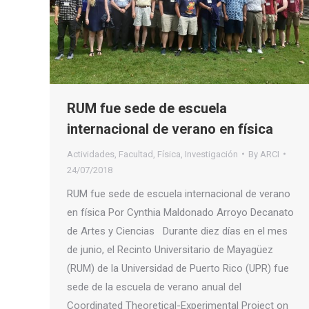
RUM fue sede de escuela
internacional de verano en física
Actividades
,
Facultad
,
Física
,
Investigación
By
ARCI
24/07/2018
RUM fue sede de escuela internacional de verano
en física Por Cynthia Maldonado Arroyo Decanato
de Artes y Ciencias Durante diez días en el mes
de junio, el Recinto Universitario de Mayagüez
(RUM) de la Universidad de Puerto Rico (UPR) fue
sede de la escuela de verano anual del
Coordinated Theoretical-Experimental Project on