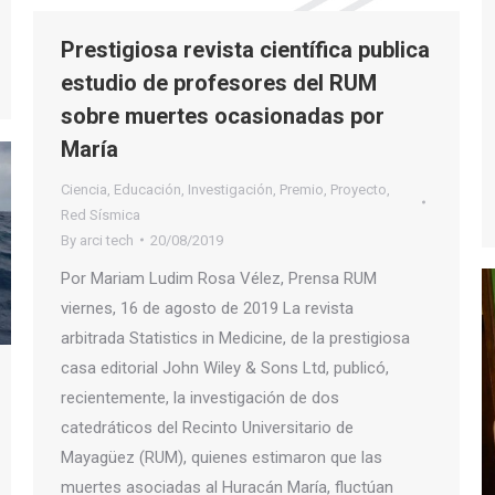
Prestigiosa revista científica publica
estudio de profesores del RUM
sobre muertes ocasionadas por
María
Ciencia
,
Educación
,
Investigación
,
Premio
,
Proyecto
,
Red Sísmica
By
arci tech
20/08/2019
Por Mariam Ludim Rosa Vélez, Prensa RUM
viernes, 16 de agosto de 2019 La revista
arbitrada Statistics in Medicine, de la prestigiosa
casa editorial John Wiley & Sons Ltd, publicó,
recientemente, la investigación de dos
catedráticos del Recinto Universitario de
Mayagüez (RUM), quienes estimaron que las
muertes asociadas al Huracán María, fluctúan