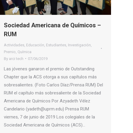
Sociedad Americana de Químicos –
RUM
Actividades
,
Educación
,
Estudiantes
,
Investigación
,
Premio
,
Química
By
arci tech
07/06/2019
Las jóvenes ganaron el premio de Outstanding
Chapter que la ACS otorga a sus capítulos más
sobresalientes. (Foto Carlos Díaz/Prensa RUM) Del
RUM el capítulo más sobresaliente de la Sociedad
Americana de Químicos Por Azyadeth Vélez
Candelario (yadeth@uprm.edu) Prensa RUM
viernes, 7 de junio de 2019 Los colegiales de la
Sociedad Americana de Químicos (ACS)…