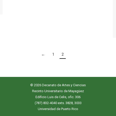
←
1
2
© 2026 Decanato de Artes y Ciencias
Recinto Universitario de Mayagüez
Edificio Luis de Celis, ofic. 306
(787) 832-4040 exts. 3828, 3033
Universidad de Puerto Rico