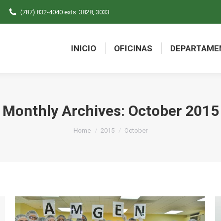
(787) 832-4040 exts. 3828, 3033
INICIO
OFICINAS
DEPARTAME
INICIO
OFICINAS
DEPARTAME
Monthly Archives:
October 2015
You are here:
Home
2015
October