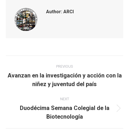
Author:
ARCI
Post
PREVIOUS
navigation
Avanzan en la investigación y acción con la
Previous
niñez y juventud del país
post:
NEXT
Duodécima Semana Colegial de la
Next
Biotecnología
post: