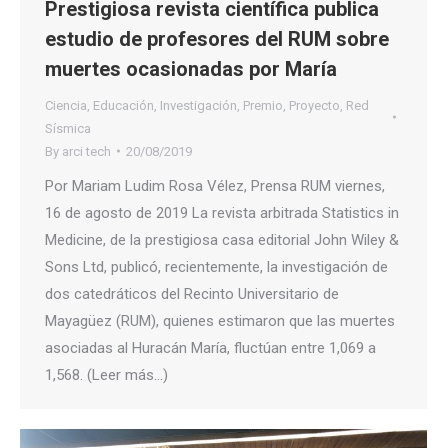
Prestigiosa revista científica publica
estudio de profesores del RUM sobre
muertes ocasionadas por María
Ciencia
,
Educación
,
Investigación
,
Premio
,
Proyecto
,
Red
Sísmica
By
arci tech
20/08/2019
Por Mariam Ludim Rosa Vélez, Prensa RUM viernes,
16 de agosto de 2019 La revista arbitrada Statistics in
Medicine, de la prestigiosa casa editorial John Wiley &
Sons Ltd, publicó, recientemente, la investigación de
dos catedráticos del Recinto Universitario de
Mayagüez (RUM), quienes estimaron que las muertes
asociadas al Huracán María, fluctúan entre 1,069 a
1,568. (Leer más…)