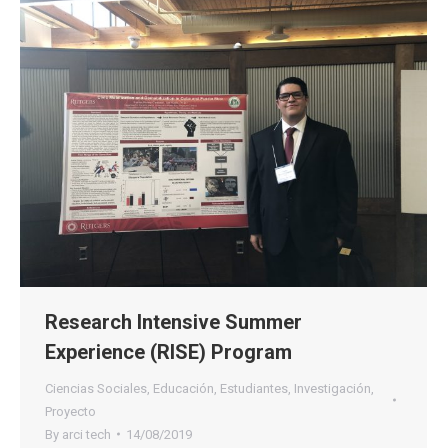
Research Intensive Summer
Experience (RISE) Program
Ciencias Sociales
,
Educación
,
Estudiantes
,
Investigación
,
Proyecto
By
arci tech
14/08/2019