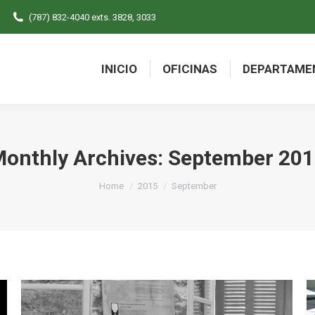
(787) 832-4040 exts. 3828, 3033
INICIO
OFICINAS
DEPARTAME
INICIO
OFICINAS
DEPARTAME
onthly Archives:
September 201
You are here:
Home
2015
September